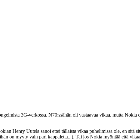
ngelmista 3G-verkossa. N70:ssähän oli vastaavaa vikaa, mutta Nokia ol
okian Henry Uutela sanoi ettei tällaista vikaa puhelimissa ole, en sitä 
70:ähän on myyty vain pari kappaletta...). Tai jos Nokia myöntää että vi