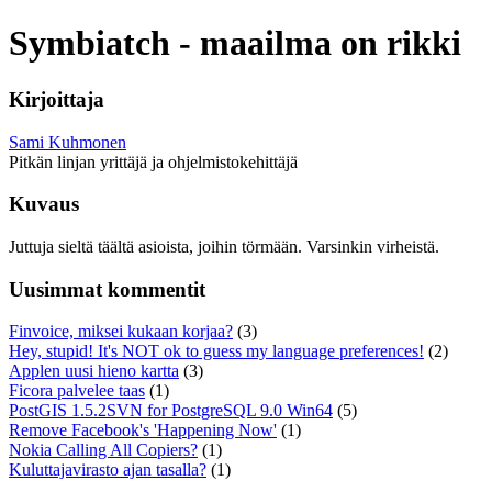
Symbiatch - maailma on rikki
Kirjoittaja
Sami Kuhmonen
Pitkän linjan yrittäjä ja ohjelmistokehittäjä
Kuvaus
Juttuja sieltä täältä asioista, joihin törmään. Varsinkin virheistä.
Uusimmat kommentit
Finvoice, miksei kukaan korjaa?
(3)
Hey, stupid! It's NOT ok to guess my language preferences!
(2)
Applen uusi hieno kartta
(3)
Ficora palvelee taas
(1)
PostGIS 1.5.2SVN for PostgreSQL 9.0 Win64
(5)
Remove Facebook's 'Happening Now'
(1)
Nokia Calling All Copiers?
(1)
Kuluttajavirasto ajan tasalla?
(1)