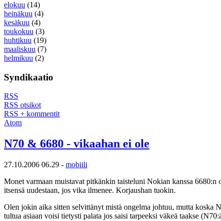
elokuu
(14)
heinäkuu
(4)
kesäkuu
(4)
toukokuu
(3)
huhtikuu
(19)
maaliskuu
(7)
helmikuu
(2)
Syndikaatio
RSS
RSS otsikot
RSS + kommentit
Atom
N70 & 6680 - vikaahan ei ole
27.10.2006 06.29 -
mobiili
Monet varmaan muistavat pitkänkin taisteluni Nokian kanssa 6680:n o
itsensä uudestaan, jos vika ilmenee. Korjaushan tuokin.
Olen jokin aika sitten selvittänyt mistä ongelma johtuu, mutta koska N
tultua asiaan voisi tietysti palata jos saisi tarpeeksi väkeä taakse (N