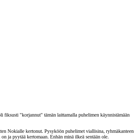
i fiksusti "korjannut" tämän laittamalla puhelimen käynnistämään
sitten Nokialle kertonut. Pysyköön puhelimet viallisina, ryhmäkanteen
kaa on ja pyytää kertomaan. Enhän minä ilkeä sentään ole.