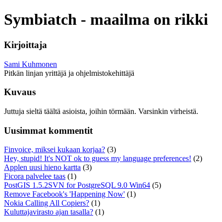
Symbiatch - maailma on rikki
Kirjoittaja
Sami Kuhmonen
Pitkän linjan yrittäjä ja ohjelmistokehittäjä
Kuvaus
Juttuja sieltä täältä asioista, joihin törmään. Varsinkin virheistä.
Uusimmat kommentit
Finvoice, miksei kukaan korjaa?
(3)
Hey, stupid! It's NOT ok to guess my language preferences!
(2)
Applen uusi hieno kartta
(3)
Ficora palvelee taas
(1)
PostGIS 1.5.2SVN for PostgreSQL 9.0 Win64
(5)
Remove Facebook's 'Happening Now'
(1)
Nokia Calling All Copiers?
(1)
Kuluttajavirasto ajan tasalla?
(1)