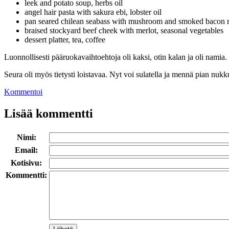
leek and potato soup, herbs oil
angel hair pasta with sakura ebi, lobster oil
pan seared chilean seabass with mushroom and smoked bacon ra
braised stockyard beef cheek with merlot, seasonal vegetables
dessert platter, tea, coffee
Luonnollisesti pääruokavaihtoehtoja oli kaksi, otin kalan ja oli namia
Seura oli myös tietysti loistavaa. Nyt voi sulatella ja mennä pian nukku
Kommentoi
Lisää kommentti
Nimi:
Email:
Kotisivu:
Kommentti: