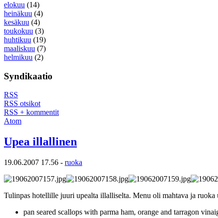
elokuu
(14)
heinäkuu
(4)
kesäkuu
(4)
toukokuu
(3)
huhtikuu
(19)
maaliskuu
(7)
helmikuu
(2)
Syndikaatio
RSS
RSS otsikot
RSS + kommentit
Atom
Upea illallinen
19.06.2007 17.56 -
ruoka
Tulinpas hotellille juuri upealta illalliselta. Menu oli mahtava ja ru
pan seared scallops with parma ham, orange and tarragon vinaig