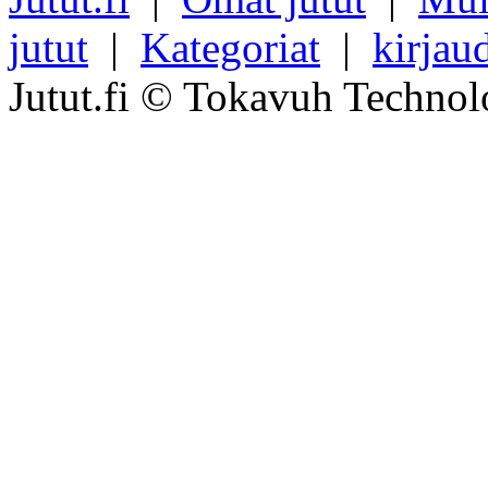
jutut
|
Kategoriat
|
kirjau
Jutut.fi © Tokavuh Technol