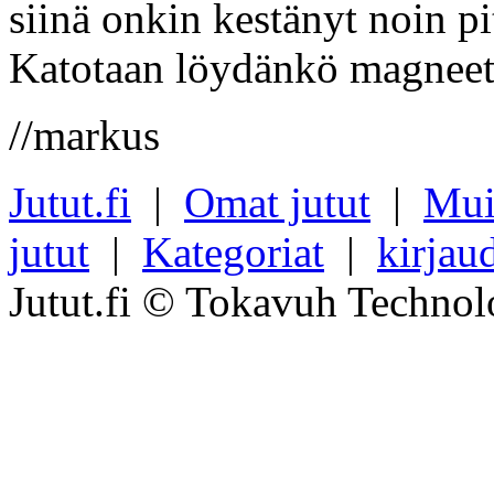
siinä onkin kestänyt noin pi
Katotaan löydänkö magneette
//markus
Jutut.fi
|
Omat jutut
|
Mui
jutut
|
Kategoriat
|
kirjau
Jutut.fi © Tokavuh Technol