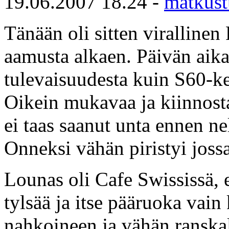
19.06.2007 18.24 -
matkust
Tänään oli sitten virallin
aamusta alkaen. Päivän aikan
tulevaisuudesta kuin S60-ke
Oikein mukavaa ja kiinnost
ei taas saanut unta ennen ne
Onneksi vähän piristyi jossa
Lounas oli Cafe Swississä, el
tylsää ja itse pääruoka vain
nahkoineen ja vähän ranska