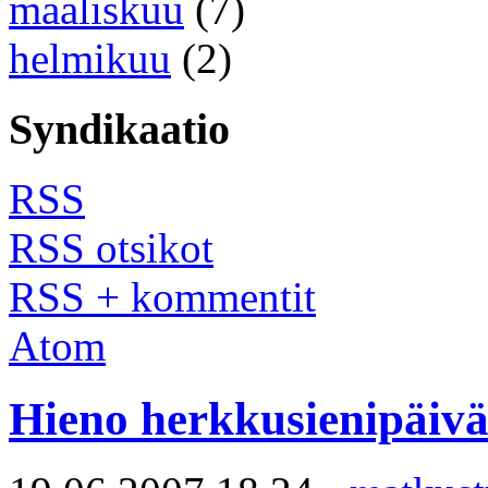
maaliskuu
(7)
helmikuu
(2)
Syndikaatio
RSS
RSS otsikot
RSS + kommentit
Atom
Hieno herkkusienipäiv