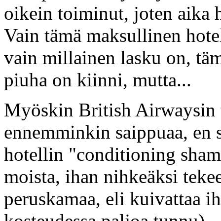
oikein toiminut, joten aika h
Vain tämä maksullinen hotel
vain millainen lasku on, täm
piuha on kiinni, mutta...
Myöskin British Airwaysin
ennemminkin saippuaa, en s
hotellin "conditioning sha
moista, ihan nihkeäksi teke
peruskamaa, eli kuivattaa ih
kosteudessa paljoa tunnu).