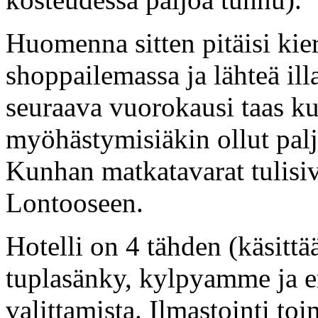
Huomenna sitten pitäisi ki
shoppailemassa ja lähteä ill
seuraava vuorokausi taas ku
myöhästymisiäkin ollut paljo
Kunhan matkatavarat tulisiv
Lontooseen.
Hotelli on 4 tähden (käsitt
tuplasänky, kylpyamme ja er
valittamista. Ilmastointi to