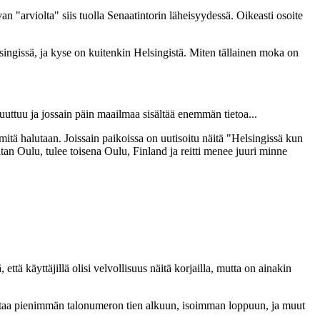
an "arviolta" siis tuolla Senaatintorin läheisyydessä. Oikeasti osoite
lsingissä, ja kyse on kuitenkin Helsingistä. Miten tällainen moka on
uuttuu ja jossain päin maailmaa sisältää enemmän tietoa...
mitä halutaan. Joissain paikoissa on uutisoitu näitä "Helsingissä kun
tan Oulu, tulee toisena Oulu, Finland ja reitti menee juuri minne
ttä käyttäjillä olisi velvollisuus näitä korjailla, mutta on ainakin
sijoittaa pienimmän talonumeron tien alkuun, isoimman loppuun, ja muut