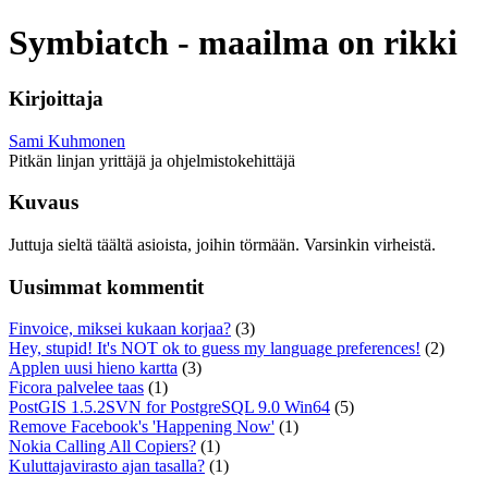
Symbiatch - maailma on rikki
Kirjoittaja
Sami Kuhmonen
Pitkän linjan yrittäjä ja ohjelmistokehittäjä
Kuvaus
Juttuja sieltä täältä asioista, joihin törmään. Varsinkin virheistä.
Uusimmat kommentit
Finvoice, miksei kukaan korjaa?
(3)
Hey, stupid! It's NOT ok to guess my language preferences!
(2)
Applen uusi hieno kartta
(3)
Ficora palvelee taas
(1)
PostGIS 1.5.2SVN for PostgreSQL 9.0 Win64
(5)
Remove Facebook's 'Happening Now'
(1)
Nokia Calling All Copiers?
(1)
Kuluttajavirasto ajan tasalla?
(1)