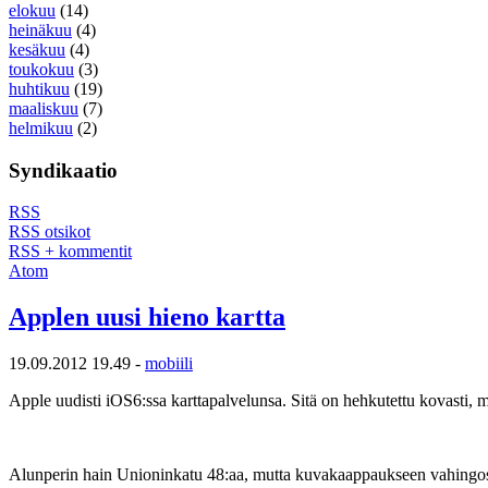
elokuu
(14)
heinäkuu
(4)
kesäkuu
(4)
toukokuu
(3)
huhtikuu
(19)
maaliskuu
(7)
helmikuu
(2)
Syndikaatio
RSS
RSS otsikot
RSS + kommentit
Atom
Applen uusi hieno kartta
19.09.2012 19.49 -
mobiili
Apple uudisti iOS6:ssa karttapalvelunsa. Sitä on hehkutettu kovasti, 
Alunperin hain Unioninkatu 48:aa, mutta kuvakaappaukseen vahingossa