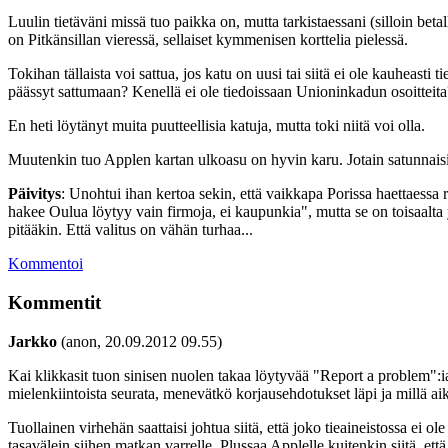
Luulin tietäväni missä tuo paikka on, mutta tarkistaessani (silloin bet
on Pitkänsillan vieressä, sellaiset kymmenisen korttelia pielessä.
Tokihan tällaista voi sattua, jos katu on uusi tai siitä ei ole kauheas
päässyt sattumaan? Kenellä ei ole tiedoissaan Unioninkadun osoitteita
En heti löytänyt muita puutteellisia katuja, mutta toki niitä voi olla.
Muutenkin tuo Applen kartan ulkoasu on hyvin karu. Jotain satunnaisia 
Päivitys
: Unohtui ihan kertoa sekin, että vaikkapa Porissa haettaessa 
hakee Oulua löytyy vain firmoja, ei kaupunkia", mutta se on toisaalta 
pitääkin. Että valitus on vähän turhaa...
Kommentoi
Kommentit
Jarkko
(anon, 20.09.2012 09.55)
Kai klikkasit tuon sinisen nuolen takaa löytyvää "Report a problem":ia, j
mielenkiintoista seurata, menevätkö korjausehdotukset läpi ja millä aik
Tuollainen virhehän saattaisi johtua siitä, että joko tieaineistossa ei
tasavälein siihen matkan varrelle. Plussaa Applelle kuitenkin siitä, et