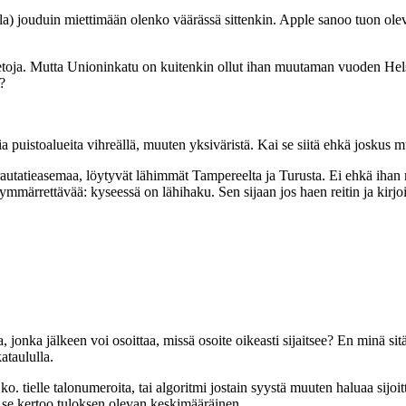
alla) jouduin miettimään olenko väärässä sittenkin. Apple sanoo tuon olev
ti tietoja. Mutta Unioninkatu on kuitenkin ollut ihan muutaman vuoden He
?
puistoalueita vihreällä, muuten yksiväristä. Kai se siitä ehkä joskus m
rautatieasemaa, löytyvät lähimmät Tampereelta ja Turusta. Ei ehkä ihan 
ymmärrettävää: kyseessä on lähihaku. Sen sijaan jos haen reitin ja kirjoi
onka jälkeen voi osoittaa, missä osoite oikeasti sijaitsee? En minä sitä, e
ataululla.
 ole ko. tielle talonumeroita, tai algoritmi jostain syystä muuten haluaa 
tä se kertoo tuloksen olevan keskimääräinen.