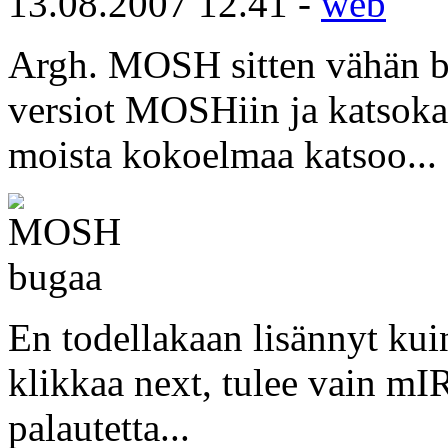
13.08.2007 12.41 -
web
Argh. MOSH sitten vähän b
versiot MOSHiin ja katsokaa
moista kokoelmaa katsoo...
En todellakaan lisännyt kui
klikkaa next, tulee vain mIR
palautetta...