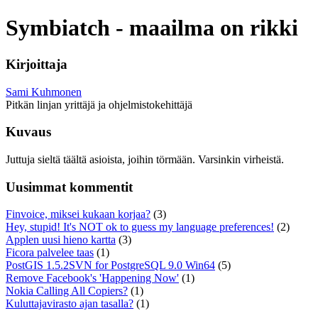
Symbiatch - maailma on rikki
Kirjoittaja
Sami Kuhmonen
Pitkän linjan yrittäjä ja ohjelmistokehittäjä
Kuvaus
Juttuja sieltä täältä asioista, joihin törmään. Varsinkin virheistä.
Uusimmat kommentit
Finvoice, miksei kukaan korjaa?
(3)
Hey, stupid! It's NOT ok to guess my language preferences!
(2)
Applen uusi hieno kartta
(3)
Ficora palvelee taas
(1)
PostGIS 1.5.2SVN for PostgreSQL 9.0 Win64
(5)
Remove Facebook's 'Happening Now'
(1)
Nokia Calling All Copiers?
(1)
Kuluttajavirasto ajan tasalla?
(1)