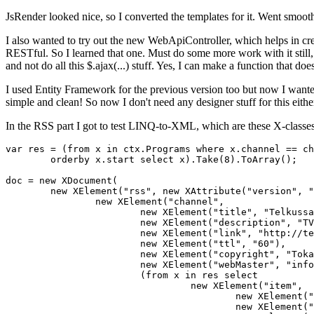
JsRender looked nice, so I converted the templates for it. Went smooth
I also wanted to try out the new WebApiController, which helps in cr
RESTful. So I learned that one. Must do some more work with it still, t
and not do all this $.ajax(...) stuff. Yes, I can make a function that 
I used Entity Framework for the previous version too but now I wanted to
simple and clean! So now I don't need any designer stuff for this eithe
In the RSS part I got to test LINQ-to-XML, which are these X-class
var res = (from x in ctx.Programs where x.channel == ch
	orderby x.start select x).Take(8).ToArray();

doc = new XDocument(

	new XElement("rss", new XAttribute("version", "2.0"),

		new XElement("channel",

			new XElement("title", "Telkussa: " + channame),

			new XElement("description", "TV-ohjelmat nyt"),

			new XElement("link", "http://telkussa.fi/"),

			new XElement("ttl", "60"),

			new XElement("copyright", "Tokavuh Technologies oy"),

			new XElement("webMaster", "info@telkussa.fi"),

			(from x in res select

				 new XElement("item",

					 new XElement("title", String.Format("{0:HH'.'mm} {1}", x.start, x.name)),

					 new XElement("description", x.description),
