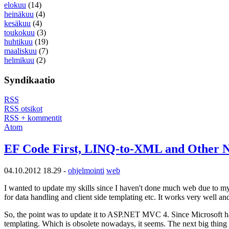
elokuu
(14)
heinäkuu
(4)
kesäkuu
(4)
toukokuu
(3)
huhtikuu
(19)
maaliskuu
(7)
helmikuu
(2)
Syndikaatio
RSS
RSS otsikot
RSS + kommentit
Atom
EF Code First, LINQ-to-XML and Other Nic
04.10.2012 18.29 -
ohjelmointi
web
I wanted to update my skills since I haven't done much web due to my
for data handling and client side templating etc. It works very well an
So, the point was to update it to ASP.NET MVC 4. Since Microsoft ha
templating. Which is obsolete nowadays, it seems. The next big thing 