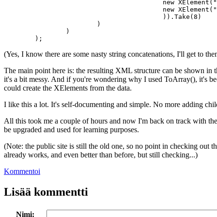
					 new XElement("pubDate", x.start.ToUniversalTime().ToString("r")),

					 new XElement("link", String.Format("http://telkussa.fi/p/{0:x}", x.id))

					 )).Take(8)

			)

		)

(Yes, I know there are some nasty string concatenations, I'll get to them
The main point here is: the resulting XML structure can be shown in th
it's a bit messy. And if you're wondering why I used ToArray(), it's be
could create the XElements from the data.
I like this a lot. It's self-documenting and simple. No more adding chil
All this took me a couple of hours and now I'm back on track with the n
be upgraded and used for learning purposes.
(Note: the public site is still the old one, so no point in checking ou
already works, and even better than before, but still checking...)
Kommentoi
Lisää kommentti
Nimi: