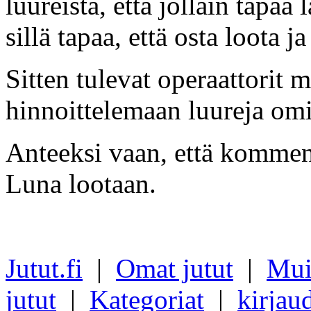
luureista, että jollain tapaa 
sillä tapaa, että osta loota j
Sitten tulevat operaattorit
hinnoittelemaan luureja omil
Anteeksi vaan, että kommen
Luna lootaan.
Jutut.fi
|
Omat jutut
|
Mui
jutut
|
Kategoriat
|
kirjau