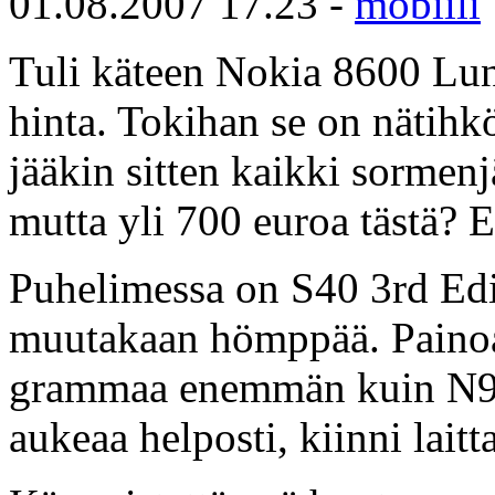
01.08.2007 17.23 -
mobiili
Tuli käteen Nokia 8600 Luna
hinta. Tokihan se on nätihkö
jääkin sitten kaikki sormenj
mutta yli 700 euroa tästä? E
Puhelimessa on S40 3rd Edit
muutakaan hömppää. Painoa
grammaa enemmän kuin N95
aukeaa helposti, kiinni lai