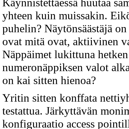
Käynnistettäessä huutaa sam
yhteen kuin muissakin. Eikö
puhelin? Näytönsäästäjä on 
ovat mitä ovat, aktiivinen v
Näppäimet lukittuna hetken
numeronäppiksen valot alkav
on kai sitten hienoa?
Yritin sitten konffata nettiy
testattua. Järkyttävän moni
konfiguraatio access pointill