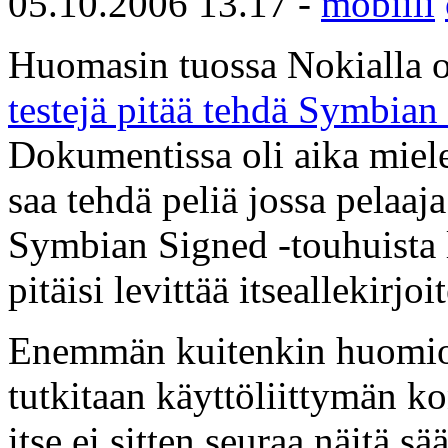
05.10.2006 13.17 -
mobiili
Huomasin tuossa Nokialla o
testejä pitää tehdä Symbian
Dokumentissa oli aika mielen
saa tehdä peliä jossa pelaaj
Symbian Signed -touhuista 
pitäisi levittää itseallekirj
Enemmän kuitenkin huomiota 
tutkitaan käyttöliittymän k
itse ei sitten seuraa näitä s