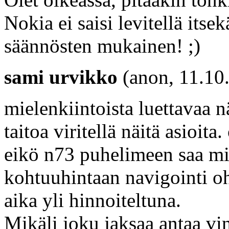
Nokia ei saisi levitellä itse
säännösten mukainen! ;)
sami urvikko
(anon, 11.10
mielenkiintoista luettavaa n
taitoa viritellä näitä asioita
eikö n73 puhelimeen saa mist
kohtuuhintaan navigointi o
aika yli hinnoiteltuna.
Mikäli joku jaksaa antaa vin