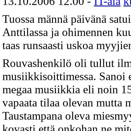
13.10.2006 12.00 -
IT-ala
k
Tuossa männä päivänä satui
Anttilassa ja ohimennen kuu
taas runsaasti uskoa myyjien 
Rouvashenkilö oli tullut i
musiikkisoittimessa. Sanoi e
megaa musiikkia eli noin 150
vapaata tilaa olevan mutta mi
Taustampana oleva miesmyyjä
kovasti että onkohan ne mi