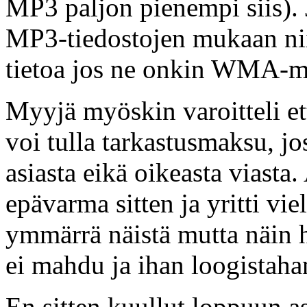
MP3 paljon pienempi siis). J
MP3-tiedostojen mukaan niin
tietoa jos ne onkin WMA-
Myyjä myöskin varoitteli että
voi tulla tarkastusmaksu, j
asiasta eikä oikeasta viasta.
epävarma sitten ja yritti vie
ymmärrä näistä mutta näin hä
ei mahdu ja ihan loogistaha
En sitten kuullut loppuun as