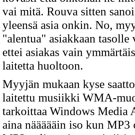
vai mitä. Rouva sitten sanoi 
yleensä asia onkin. No, myyj
"alentua" asiakkaan tasolle v
ettei asiakas vain ymmärtäisi
laitetta huoltoon.
Myyjän mukaan kyse saattoi o
laitettu musiikki WMA-m
tarkoittaa Windows Media 
aina näääääin iso kun MP3 on