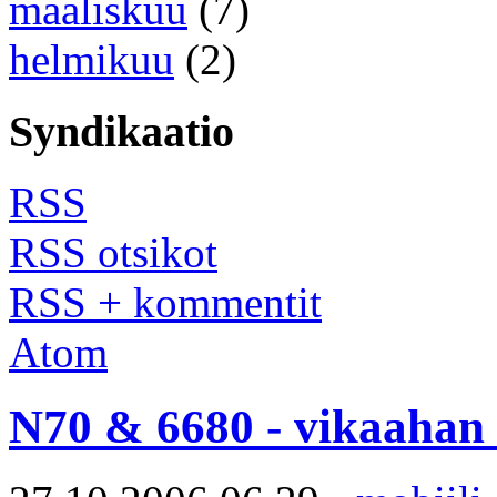
maaliskuu
(7)
helmikuu
(2)
Syndikaatio
RSS
RSS otsikot
RSS + kommentit
Atom
N70 & 6680 - vikaahan e