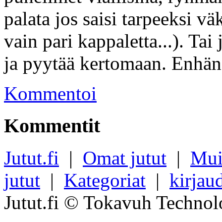
palata jos saisi tarpeeksi 
vain pari kappaletta...). Ta
ja pyytää kertomaan. Enhän 
Kommentoi
Kommentit
Jutut.fi
|
Omat jutut
|
Mui
jutut
|
Kategoriat
|
kirjau
Jutut.fi © Tokavuh Technol