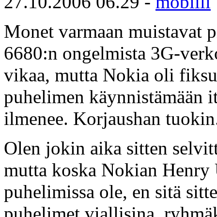
27.10.2006 06.29 -
mobiili
Monet varmaan muistavat pi
6680:n ongelmista 3G-verko
vikaa, mutta Nokia oli fiksu
puhelimen käynnistämään it
ilmenee. Korjaushan tuokin
Olen jokin aika sitten selvi
mutta koska Nokian Henry Uu
puhelimissa ole, en sitä sit
puhelimet viallisina, ryhmäk