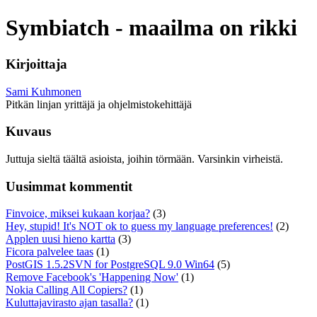
Symbiatch - maailma on rikki
Kirjoittaja
Sami Kuhmonen
Pitkän linjan yrittäjä ja ohjelmistokehittäjä
Kuvaus
Juttuja sieltä täältä asioista, joihin törmään. Varsinkin virheistä.
Uusimmat kommentit
Finvoice, miksei kukaan korjaa?
(3)
Hey, stupid! It's NOT ok to guess my language preferences!
(2)
Applen uusi hieno kartta
(3)
Ficora palvelee taas
(1)
PostGIS 1.5.2SVN for PostgreSQL 9.0 Win64
(5)
Remove Facebook's 'Happening Now'
(1)
Nokia Calling All Copiers?
(1)
Kuluttajavirasto ajan tasalla?
(1)