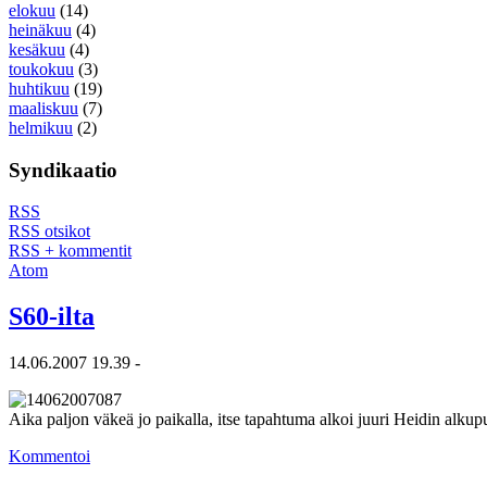
elokuu
(14)
heinäkuu
(4)
kesäkuu
(4)
toukokuu
(3)
huhtikuu
(19)
maaliskuu
(7)
helmikuu
(2)
Syndikaatio
RSS
RSS otsikot
RSS + kommentit
Atom
S60-ilta
14.06.2007 19.39 -
Aika paljon väkeä jo paikalla, itse tapahtuma alkoi juuri Heidin alkup
Kommentoi