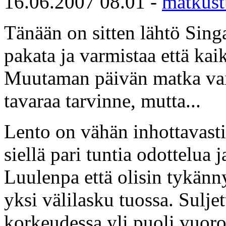
16.06.2007 08.01 -
matkust
Tänään on sitten lähtö Singa
pakata ja varmistaa että ka
Muutaman päivän matka vain
tavaraa tarvinne, mutta...
Lento on vähän inhottavast
siellä pari tuntia odottelua 
Luulenpa että olisin tykänn
yksi välilasku tuossa. Sulje
korkeudessa yli puoli vuoro