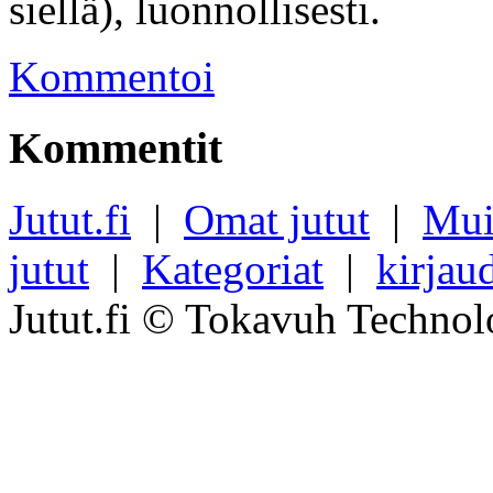
siellä), luonnollisesti.
Kommentoi
Kommentit
Jutut.fi
|
Omat jutut
|
Mui
jutut
|
Kategoriat
|
kirjau
Jutut.fi © Tokavuh Technol