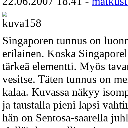
22.06.2007 18.41 -
matkust
Singaporen tunnus on luonno
erilainen. Koska Singaporela
tärkeä elementti. Myös tava
vesitse. Täten tunnus on mer
kalaa. Kuvassa näkyy isompi
ja taustalla pieni lapsi vaht
hän on Sentosa-saarella juh