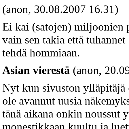
(anon, 30.08.2007 16.31)
Ei kai (satojen) miljoonien 
vain sen takia että tuhannet 
tehdä hommiaan.
Asian vierestä
(anon, 20.0
Nyt kun sivuston ylläpitäjä
ole avannut uusia näkemyksi
tänä aikana onkin noussut yk
monestikkaan kuultu ja luet