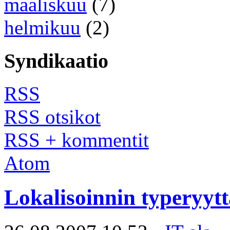
maaliskuu
(7)
helmikuu
(2)
Syndikaatio
RSS
RSS otsikot
RSS + kommentit
Atom
Lokalisoinnin typeryytt