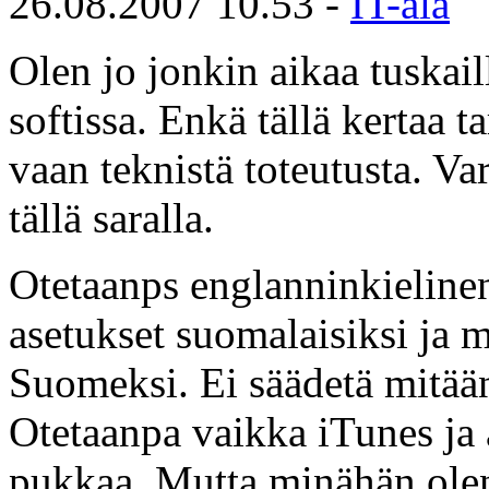
26.08.2007 10.53 -
IT-ala
Olen jo jonkin aikaa tuskail
softissa. Enkä tällä kertaa t
vaan teknistä toteutusta. V
tällä saralla.
Otetaanps englanninkielinen
asetukset suomalaisiksi ja 
Suomeksi. Ei säädetä mitään
Otetaanpa vaikka iTunes ja
pukkaa. Mutta minähän olen