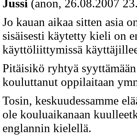
Jussi
(anon, 26.08.2007 23
Jo kauan aikaa sitten asia on
sisäisesti käytetty kieli on
käyttöliittymissä käyttäjille
Pitäisikö ryhtyä syyttämään
kouluttanut oppilaitaan ym
Tosin, keskuudessamme elää s
ole kouluaikanaan kuulleetk
englannin kielellä.