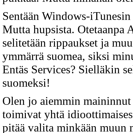
Sentään Windows-iTunesin a
Mutta hupsista. Otetaanpa Au
selitetään rippaukset ja mu
ymmärrä suomea, siksi minu
Entäs Services? Sielläkin sel
suomeksi!
Olen jo aiemmin maininnut p
toimivat yhtä idioottimaise
pitää valita minkään muun 