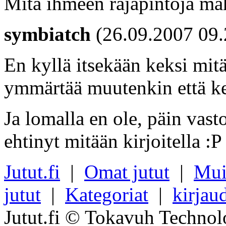
Mitä ihmeen rajapintoja mah
symbiatch
(26.09.2007 09.
En kyllä itsekään keksi mit
ymmärtää muutenkin että kehi
Ja lomalla en ole, päin vasto
ehtinyt mitään kirjoitella :P
Jutut.fi
|
Omat jutut
|
Mui
jutut
|
Kategoriat
|
kirjau
Jutut.fi © Tokavuh Technol