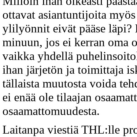
Milloin ihan oikeasti päästää
ottavat asiantuntijoita myös 
ylilyönnit eivät pääse läpi? 
minuun, jos ei kerran oma o
vaikka yhdellä puhelinsoitol
ihan järjetön ja toimittaja i
tällaista muutosta voida te
ei enää ole tilaajan osaama
osaamattomuudesta.
Laitanpa viestiä THL:lle proj