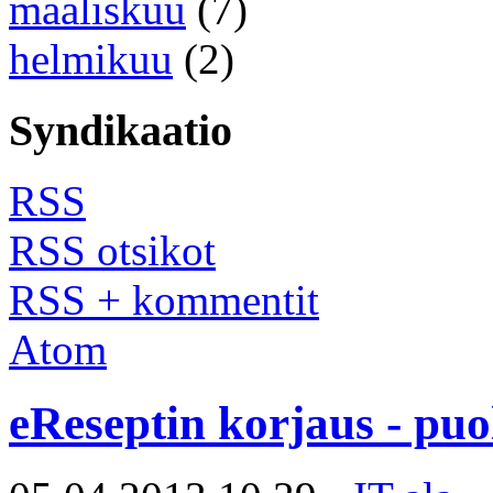
maaliskuu
(7)
helmikuu
(2)
Syndikaatio
RSS
RSS otsikot
RSS + kommentit
Atom
eReseptin korjaus - puol