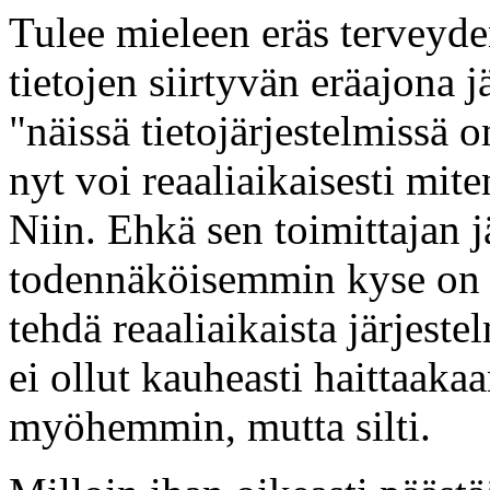
Tulee mieleen eräs terveyden
tietojen siirtyvän eräajona j
"näissä tietojärjestelmissä on
nyt voi reaaliaikaisesti miten
Niin. Ehkä sen toimittajan j
todennäköisemmin kyse on si
tehdä reaaliaikaista järjeste
ei ollut kauheasti haittaakaa
myöhemmin, mutta silti.