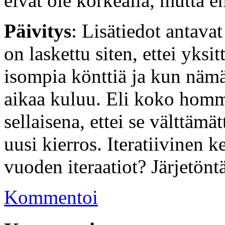
eivät ole korkealla, mutta eh
Päivitys
: Lisätiedot antava
on laskettu siten, ettei yksi
isompia könttiä ja kun nämä 
aikaa kuluu. Eli koko homma
sellaisena, ettei se välttämä
uusi kierros. Iteratiivinen 
vuoden iteraatiot? Järjetöntä
Kommentoi