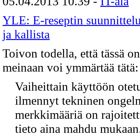
05.04.2013 10.39 -
IT-ala
YLE: E-reseptin suunnittel
ja kallista
Toivon todella, että tässä o
meinaan voi ymmärtää tätä:
Vaiheittain käyttöön otet
ilmennyt tekninen ongelm
merkkimääriä on rajoitett
tieto aina mahdu mukaan